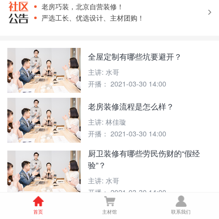
老房巧装，北京自营装修！
严选工长、优选设计、主材团购！
老房装修网，水哥讲装修栏目全新改版！
全屋定制有哪些坑要避开？
主讲:
水哥
开播：
2021-03-30 14:00
老房装修流程是怎么样？
主讲:
林佳璇
开播：
2021-03-30 14:00
厨卫装修有哪些劳民伤财的“假经
验”？
主讲:
水哥
开播：
2021-03-30 14:00
如何才能装修理想家？
首页
主材馆
联系我们